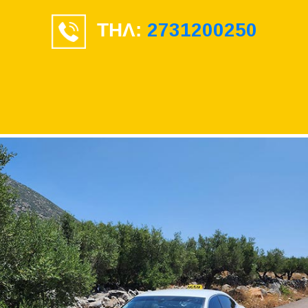
ΤΗΛ:
2731200250